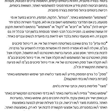
ביטוח
בצורה מיטבית, הזולות ביטוחים קיימים, התאמות צרכים
למבוטח, פעולות
בתחום הביטוח למתן מידע אינפורמטיבי
למשתמשי האתר, השוואת ביטוחים,
רכישת ביטוחים וניהול
פוליסות בצורה מיטבית.
"משתמש"
המשתמש באתר, "הגולש", הלקוח, המזמין, הרוכש בפועל או מי
מטעמו,
בין אם המדובר במשתמש רשום ובין או לאו, מקבלי
השירות כולם יחד
ייקראו להלן "גולש" או "רוכש" או "לקוח" או
"משתמש"'
בהתאם להוראות תקנון
זה ועושה שימוש בו. הפנייה
בכל תכני האתר
מנוסחת בלשון זכר ובכלל זה גם
תקנון זה, היא
מטעמי נוחות בלבד ויש לראות בה מיועדת לנשים וגברים כאחד.
"
כוח עליון"
כל גורם שאיננו בשליטתה הישירה של איי. או. די ניהול סיכונים
בע"מ, ואין לה ו/או לא אמורה להיות לה אפשרות סבירה להשפיע
על גורם זה.
לרבות ובין היתר: אסון טבע, פגיעה ברשת
האינטרנט ו/או החשמל,
תקלה אצל
ספק האינטרנט של
המשתמש ו/או תקלה אצל איי. או די ניהול סיכונים בע"מ
ו/או
תקלה אצל ספק האינטרנט של איי. או די
ניהול סיכונים בע"מ
ו/או פגיעה
ברשתות התקשורת וכיו"ב.
"ספק"
כל
גורם המספק מידע ו/או מוצר כלשהו תוך שימוש המשתמש
באתר
(חברות ביטוח ו/או בתי השקעות).
"מוצר"
פוליסות ביטוח, וכתבי שירות נלווים
.
"שימוש באתר"
צפייה ו/או גלישה באתר ו/או בדפי האינטרנט המקושרים באתר
הן באופן ישיר והן באופן עקיף, ולרבות התכנים בהם, שימוש
באתר, במערכות
האתר, בהזמנת מוצר ו/או רכישה, וכן כל פעילות
שניתן לבצעה באמצעות
האתר ו/או במסגרתו, בעל אמצעי
תקשורת לרבות אך לא רק, באמצעות האתר,