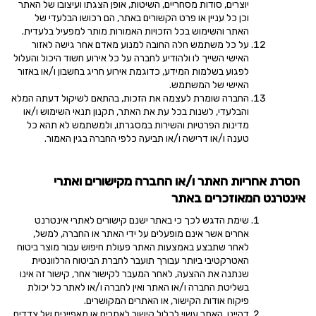
יוצרים, סודות מסחריים, השיטות, אופן הצגתו ועיצובו של האתר
וכן כל עניין או פרט הקשורים באתר, הם רכושו הבלעדי של
האתר והשימוש בכל הזכויות האמורות מותר למפעיל בלעדית.
על כל משתמש חלה החובה למנוע מאדם אחר גישה לאזור
האישי השייך לו ולהודיע לחברה על כל אירוע חשוד היכול והעלול
לפגוע בשלמות המידע, כדוגמת אירוע חריג בחשבון ו/או באזור
האישי של המשתמש.
החברה שומרת לעצמה את הזכות, בהתאם לשיקול דעתה המלא
והבלעדי, לשנות בכל עת את האתר, תקנון תנאי השימוש ו/או
מדינות הפרטיות והשירות במסגרתו, ולמשתמש לא תהא כל
טענה ו/או דרישה ו/או תביעה כלפי החברה בגין האמור.
הסרת אחריות האתר ו/או החברה מקישורים ואתרי
אינטרנט המאוזכרים באתר
שימת הדגש לכך כי באתר ישנם קישורים לאתרי אינטרנט
אחרים אשר אינם מופעלים על ידי האתר או החברה, למשל,
לאחר שתבצע באמצעות האתר פעולת חיפוש עבור מוצר ביטוח
האטרקטיבי ביותר עבורך תועבר לחברת הביטוח הרלוונטית
שנתנה את ההצעה, לאחר המעבר לקישור אחר, קישור זה אינו
בשליטת החברה ו/או האתר ואין לחברה ו/או לאתר כל יכולת
פיקוח אודות הקישור, או האתרים המקושרים.
דהיינו,
האתר עשוי לכלול קישור לאתרים או מאפיינים של צדדים