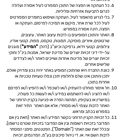
כל העתקה או הפצה של התוכן המפורט לעיל אסורה ועלולה
לגרום לתביעות אזרחיות ופליליות.
בלי לגרוע מהאמור לעיל, העתקה ושימוש בחומרים המפורטים
לעיל לכל שרת אחר, מיקום או תמיכה לפרסום, העתקה או
הפצה, הינה אסורה במפורש.
האתר והתוכן המופיעים בו לרבות עיצוב האתר, עיצובים,
שרטוטים, איורים, מוסיקה, תמונות, טקסט, מפות, קטעי אודיו,
צילומים, קטעי וידאו, גרפיקה וכיוצ"ב (להלן:
"המידע"
) מוגנים
על-ידי דיני זכויות יוצרים של מדינת ישראל, אמנות בינ"ל וחוקי
זכויות יוצרים של מדינות אחרות ושייכים לאתר ו/או לצדדים
שלישים אחרים.
כוונת החברה היא שהתוכן המופיע באתר יהיה נכון ומדויק ואולם,
יתכן והתוכן אינו שלם ולחלופין יתכן ונפלו טעויות טכניות או
אחרות בתוכן.
חל איסור מוחלט להעתיק ו/או לשכפל ו/או להפיץ ו/או לפרסם
ו/או להציג ו/או להשתמש במידע ו/או לעשות כל פעולה,
במישרין או בעקיפין, המהווה הפרה או פגיעה בקניין הרוחני של
האתר לרבות עצמי ו/או מסחרי, אלא אם האתר התיר זאת
במפורש בכתב ומראש.
כל זכויות הקניין הרוחני בקשר המידע ו/או האתר (וזאת בין אם
המדובר בזכויות רשומות ובין אם המדובר בזכויות שטרם נרשמו),
ובכלל זאת שם האתר ("Domain"), הפטנטים, סימני המסחר
לרבות השם איי. או. די ניהול סיכונים בע"מ, המדגמים, זכויות