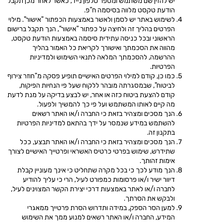
יש להזין שם משתמש ומספר טלפון נייד, כאשר לאחר מכן תקבל
הודעת טקסט מלווה בסיסמה ח"פ.
לשימוש באתר יש לסמן ולאשר באמצעות הכפתור "אישור". מילוי
הפרטים בהליך זה ולחיצה על כפתור "אישור", הנך תקבל ברישום
הראשוני ובכל כניסה עתידית סיסמה באמצעות הודעת טקסט,
מהווה את הסכמתך ואישורך לקריאת כל האמור בהליך
ההרשמה, להסכמתך המלאה לתנאי השימוש ולמדיניות
הפרטיות.
כמו כן, קודם למילוי הפרטים האישיים תופיע פסקה מ"חוזר צירוף
לביטוח", שבמסגרתה מובהר ללקוח שעל פי הנחיות הפיקוח,
קודם להצעת ביטוח כזה או אחר, יש לבצע בדיקה על מנת לדעת
מה קיים לאותו המשתמש ועל פי כך להמשיך ולפעול.
הנך מסכים ומצהיר בזאת כי החברה ו/או האתר רשאים
להשתמש במידע שנמסר על ידך בהתאם למדיניות הפרטיות
בתקנון זה.
הנך מסכים ומצהיר בזאת כי החברה ו/או האתר תבצע, ככל
שתידרש, שימוש בפרטי כרטיס האשראי ופרטייך האישיים לצורך
אימות זהותך.
הנך מודע לכך כי בכל מקרה שתחליט כי אינך מעוניין קבלת
דיוור ישיר ו/או פרסומות כמפורט לעיל, הרי כי עליך להודיע
לחברה ו/או לאתר באמצעות דרכי יצירת הקשר המצוינים לעיל,
ולבקש את הסרתך.
למען הסר הספק, במידה ותדרוש הסרת פרטייך ממאגרי
המידע, החברה ו/או האתר רשאים למנוע ממך את השימוש