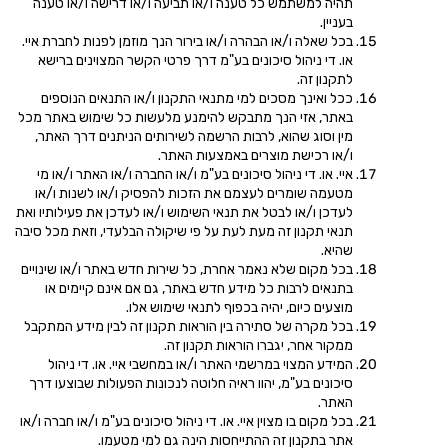
תהיה למשתמש כל טענה ו/או תביעה ו/או דרישה ו/או טענה
בעניין.
בכל שאלה ו/או הבהרה ו/או בירור הנך מוזמן לפנות לחברת איי.
או. די ניהול סיכונים בע"מ דרך פרטי הקשר המצוינים ברישא
לתקנון זה.
ככל ואינך מסכים למי מתנאי התקנון ו/או התנאים הנוספים
באתר, אזי הנך מתבקש להימנע מלעשות כל שימוש באתר מכל
מין וסוג שהוא, לרבות הרשמה לשירותים הניתנים דרך האתר,
ו/או רכישת מוצרים באמצעות האתר.
איי. או. די ניהול סיכונים בע"מ ו/או החברה ו/או האתר ו/או מי
מטעמה שומרים לעצמם את הזכות להפסיק ו/או לשנות ו/או
לעדכן ו/או לבטל את תנאי השימוש ו/או לעדכן את פעילותיו ואת
תנאי תקנון זה מעת לעת על פי שיקולה הבלעדי, וזאת מכל סיבה
שהיא.
בכל מקום שלא נאמר אחרת, כל שירות חדש באתר ו/או שינויים
בתנאים לרבות כל מידע חדש באתר, גם אם אינם קיימים או
מוצעים כיום, יהיה בכפוף לתנאי שימוש אלו.
בכל מקרה של סתירה בין הוראות תקנון זה לבין מידע המתקבל
ממקור אחר, יגברו הוראות תקנון זה.
המידע המצוי במרשמי האתר ו/או במחשבי איי. או. די ניהול
סיכונים בע"מ, יהוו ראיה חלוטה לנכונות הפעולות שבוצעו דרך
האתר.
בכל מקום בו מצוין איי. או. די ניהול סיכונים בע"מ ו/או חברה ו/או
אתר בתקנון זה ההתייחסות הינה גם למי מטעמו.