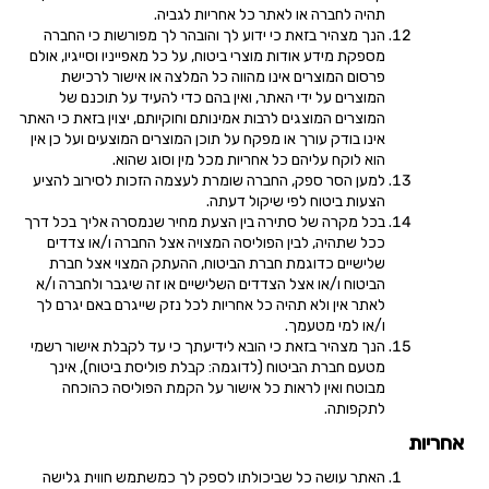
תהיה לחברה או לאתר כל אחריות לגביה.
הנך מצהיר בזאת כי ידוע לך והובהר לך מפורשות כי החברה
מספקת מידע אודות מוצרי ביטוח, על כל מאפייניו וסייגיו, אולם
פרסום המוצרים אינו מהווה כל המלצה או אישור לרכישת
המוצרים על ידי האתר, ואין בהם כדי להעיד על תוכנם של
המוצרים המוצגים לרבות אמינותם וחוקיותם, יצוין בזאת כי האתר
אינו בודק עורך או מפקח על תוכן המוצרים המוצעים ועל כן אין
הוא לוקח עליהם כל אחריות מכל מין וסוג שהוא.
למען הסר ספק, החברה שומרת לעצמה הזכות לסירוב להציע
הצעות ביטוח לפי שיקול דעתה.
בכל מקרה של סתירה בין הצעת מחיר שנמסרה אליך בכל דרך
ככל שתהיה, לבין הפוליסה המצויה אצל החברה ו/או צדדים
שלישיים כדוגמת חברת הביטוח, ההעתק המצוי אצל חברת
הביטוח ו/או אצל הצדדים השלישיים או זה שיגבר ולחברה ו/א
לאתר אין ולא תהיה כל אחריות לכל נזק שייגרם באם יגרם לך
ו/או למי מטעמך.
הנך מצהיר בזאת כי הובא לידיעתך כי עד לקבלת אישור רשמי
מטעם חברת הביטוח (לדוגמה: קבלת פוליסת ביטוח), אינך
מבוטח ואין לראות כל אישור על הקמת הפוליסה כהוכחה
לתקפותה.
אחריות
האתר עושה כל שביכולתו לספק לך כמשתמש חווית גלישה