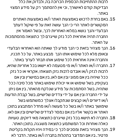
לרבות ההתחייבות הכספית הכרוכה בה, ולבדוק את כלל
הבדיקות קודם לאישורך, וכי אין להסתמך רק על מידע המצוי
באתר.
באם בחרת לרכוש באמצעות האתר ו/או באמצעות האתרים
המקושרים לאתר הרי כי הנך עושה זאת על פי שיקול דעתך
הבלעדי והנך נושא במלוא האחריות לכך, ובשל האמור אין
החברה תהיה אחראית לכל נזק שייגרם לך כתוצאה מהסתמכות
על האתר.
הנך מצהיר בזאת כי הנך מודע לך שאתה הוא האחראי הבלעדי
ובאופן מלא לכל שימוש אותו הנך מבצע באתר, על כל תכניו,
והחברה אינה אחראית לכל שימוע אותו תבחר לערוך באתר.
החברה ו/או האתר ו/או מי מטעמה לא יישאו בכל אחריות שהיא,
לרבות לנזק ו/או אובדם לרבות נזק תוצאתי, אקראי או כל נזק
ככל שיהיה בין אם ממוני ובין אם לאו, בין אם במישרין ובין אם
בעקיפין, בשל שימוש או אי יכולת שימוש באתר מכל סיבה ככל
שתהיה, בשל הסתמכות על מידע שנלקח מהאתר, בין אם ניתן
על ידי החברה ובין אם על ידי צדדים שלישיים, בשל קבלת הודעות
ו/או דיוורים ו/או קבצים שנתקבלו אצלך כמשתמש בשל
שימושך באתר ו/או בשל כל מעשה ו/או מחדל המתבצע בתוכן
האתר או בקשר אליו בין אם נמסר לצדדים שלישיים ובין אם לאו.
החברה לא תישא בכל נזק שייגרם כתוצאה מאי דיוקים, טעויות
כאלה ואחרות וכל המשתמע כתוצאה משגגה, בתוכן האתר.
הנך מצהיר בזאת ומסכים לכך כי במידה ויהיו תקלות בקליטת
פרטיך, בין אם המדובר בתקלות בחברה ו/או באתר, הדבר לא