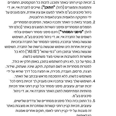
זכויות קניין רוחני באתר ותוכנו, לרבות כל הטקסטים, החומרים
והתמונות והמוצרים (להלן:
"התוכן"
), שייכים לחברת איי. או. די
ניהול סיכונים בע"מ ולאתר למעט אם צוין אחרת, והם מוגנים על
ידי החקיקה הלאומית והבינלאומית הרלוונטית.
מובהר בזאת כי האתר ותכניו כאמור, הסימנים המסחריים,
הסמלים המסחריים וסימני השירות המוצגים באתר (כולם יחד
להלן:
"סימני המסחר"
) הינם סימני מסחר רשומים ובלתי
רשומים של החברה איי. או. די ניהול סיכונים בע"מ, השימוש
שנעשה באתר ובתכניו, בסימני המסחר של החברה ובזכויות
קנייניות אחרות הינו שימוש שנעשה ברשות של החברה. השימוש
שנעשה באתר ובתוכן הינו "כפי שהוא" ("AS IS") ללא כל
אפשרות להתערבות או שינוי מצד משתמש כלשהו.
נוסף על כך, לא ניתן להשתמש בתוכן, באופן חלקי או כולל,
למטרות מסחריות או לשם העתקה, תיקון, שינוי, שעתוק, שידור,
הצגה, פרסום, העברה, מכירה, או הפצה בכל דרך שהיא על ידי
משתמש כלשהו, ללא ההסכמה מראש ובכתב של האתר.
השימוש שלך באתר ובתכניו אינו מעניק לך זכויות ביחס לכל
זכות יוצרים, עיצובים, סימני מסחר וכל קניין רוחני אחר וזכויות
מהותיות המתייחסות לתוכן האתר והחברה איי. או. די ניהול
סיכונים בע"מ.
כל התוכן כזה כולל סימנים מסחריים של צדדים שלישיים,
עיצובים, וזכויות קניין רוחני קשורות שמוזכרות או מוצגות באתר
זה מוגנות על ידי קניין רוחני לאומי, חוקים אחרים ואמנות
בינלאומיות.