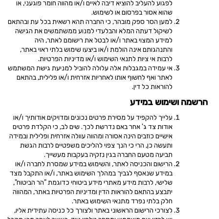
לפגוע להעליב להוציא דיבה לאיים ו/או מהווה חומר פוגעני, או
שהוא אסור בפרסום או לשימוש.
למען הסר ספק מובהר, כי החברה תהא רשאית בכל עת ובהתאם
לשיקול דעתה המלא והבלעדי למנוע ממשתמשים את הגישה
למידע המצוי באתר ו/או לבטל את רישומם לאתר, היה
והתנהגותם אינה הולמת ו/או ביצעו שימוש בלתי ראוי באתר,
לרבות אי ציות לתנאי השימוש ו/או מדיניות הפרטיות.
אי עמידה במגבלות אלה עלולה להוביל למניעת גישת המשתמש
לאתר ואף לחשוף אותו לאחריות אזרחית ו/או פלילית, בהתאם
להוראות כל דין.
הרשמה ושימוש במידע
עלייך להקפיד על מסירת פרטים נכונים ומדויקים אודותיך ו/או
אודות צד ג' אחר באם נדרשת לכך. שים לב, כי הקלדת פרטים
אישיים כוזבים הינה אסורה ומהווה עוולה אזרחית ופלילית ובמידה
ותעשה כן, הרי כי הנך צפוי להליכים משפטיים לרבות הגשת
תביעה מטעם החברה בגין נזקיה בעקבות מעשייך.
הרישום והכניסה לאתר, והשימוש במידע שמסרת לחברה ו/או
במידע שנאסף לגביך במהלך השימוש באתר, ו/או התקבל מצד
שלישי, לרבות מידע מאתרי מידע ביטוחי כדוגמת "הר
הביטוח",
יתבצע בהתאם להוראות הדין ומדיניות הפרטיות באתר, המהווה
חלק בלתי נפרד מתנאי השימוש באתר.
לצורכי הרישום הראשוני באתר ולצורך כל כניסה עתידית אליו,