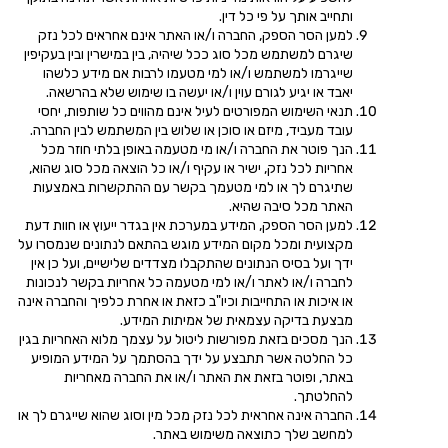
ותחייב אותך על פי כל דין.
למען הסר הספק, החברה ו/או האתר אינם אחראים לכל נזק
שיגרם למשתמש מכל סוג ככל שיהיה, בין במישרין ובין בעקיפין
שייגרמו למשתמש ו/או למי מטעמו לרבות אם מידע כלשהו
יאבד או יגיע לגורם עוין ו/או יעשה בו שימוש שלא בהרשאה.
תנאי השימוש המפורטים לעיל אינם מהווים כל שותפות, יחסי
עובד מעביד, מיזם או סוכן או שלוש בין המשתמש לבין החברה.
הנך פוטר את החברה ו/או מי מטעמה באופן בלתי חוזר מכל
אחריות לכל נזק, ישיר או עקיף ו/או כל הוצאה מכל סוג שהוא,
שתיגרם לך או למי מטעמך בקשר עם ההתקשרות באמצעות
האתר מכל סיבה שהיא.
למען הסר הספק, המידע במערכת אין בגדר ייעוץ או חוות דעת
מקצועית ומכל מקום המידע מוגש בהתאם לנתונים שנמסרו על
ידך ועל בסיס הנתונים שהתקבלו מצדדים שלישיים, ועל כן אין
לחברה ו/או לאתר ו/או למי מטעמה כל אחריות בקשר לנכונות
או איכות או התחייבות וכיו"ב כזאת או אחרת כלפיך והחברה אינה
מבצעת בדיקה עצמאית של אמיתות המידע.
הנך מסכים בזאת מפורשות ליטול על עצמך מלוא האחריות בגין
כל החלטה אשר תתבצע על ידך בהסתמך על המידע המופיע
באתר, ופוטר בזאת את האתר ו/או את החברה מאחריות
להחלטתך.
החברה אינה אחראית לכל נזק מכל מין וסוג שהוא שייגרם לך או
למחשב שלך כתוצאה משימוש באתר.