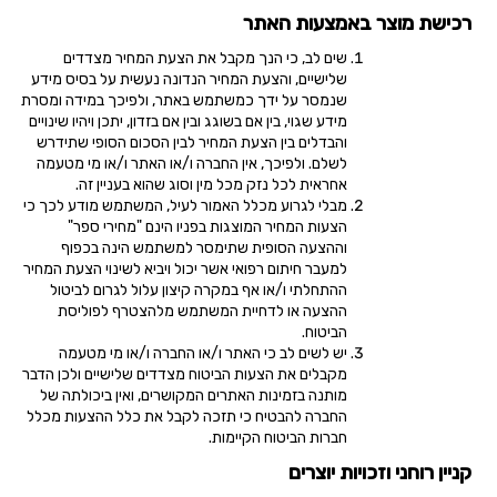
רכישת מוצר באמצעות האתר
שים לב, כי הנך מקבל את הצעת המחיר מצדדים
שלישיים, והצעת המחיר הנדונה נעשית על בסיס מידע
שנמסר על ידך כמשתמש באתר, ולפיכך במידה ומסרת
מידע שגוי, בין אם בשוגג ובין אם בזדון, יתכן ויהיו שינויים
והבדלים בין הצעת המחיר לבין הסכום הסופי שתידרש
לשלם. ולפיכך, אין החברה ו/או האתר ו/או מי מטעמה
אחראית לכל נזק מכל מין וסוג שהוא בעניין זה.
מבלי לגרוע מכלל האמור לעיל, המשתמש מודע לכך כי
הצעות המחיר המוצגות בפניו הינם "מחירי ספר"
וההצעה הסופית שתימסר למשתמש הינה בכפוף
למעבר חיתום רפואי אשר יכול ויביא לשינוי הצעת המחיר
ההתחלתי ו/או אף במקרה קיצון עלול לגרום לביטול
ההצעה או לדחיית המשתמש מלהצטרף לפוליסת
הביטוח.
יש לשים לב כי האתר ו/או החברה ו/או מי מטעמה
מקבלים את הצעות הביטוח מצדדים שלישיים ולכן הדבר
מותנה בזמינות האתרים המקושרים, ואין ביכולתה של
החברה להבטיח כי תזכה לקבל את כלל ההצעות מכלל
חברות הביטוח הקיימות.
קניין רוחני וזכויות יוצרים