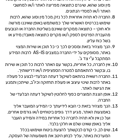
מין וסוג שהוא, שיגרם כתוצאה מפריצה לאתר ו/או למחשבי
האתר ו/או למסדי הנתונים.
החברה לא תהיה אחראית לכל נזק מכל מין וסוג שהוא, לרבות
שימוש בכרטיס האשראי שלך כמשתמש באופן שאיננו מורשה
ולא חוקי – כתוצאה ממקרים שאינם בשליטת החברה או הנובעים
מהעברת הפרטים לספק ו/או מקרים כתוצאה מאובדן מידע או
בשל כוח עליון.
הנך מצהיר בזאת ומסכים לכך כי כל תוכן או שירות המצוי
באתר, מסופקים על ידי החברה במצבים AS-IS לרבות המידע
המתקבל ע"י צד ג'.
אין לחברה, כל אחריות, בקשר עם האתר לרבות כל תוכן או שירות
בו, ובקשר להתאמתם למטרה הספציפית ו/או דרישותיך.
החברה רשאית בהתאם לשיקול דעתה הבלעדי לבצע כל פעולה
באתר לרבות שינוי עיצוב או פעולת תחזוקה וכיו"ב, שייתכן ותמנע
את הגישה לאתר.
אופן הצגת המוצרים כפוף לחלוטין לשיקול דעתה הבלעדי של
החברה.
הנך מצהיר בזאת כי הובא לידיעתך כי המידע המועבר אליך
באמצעות האתר, מגיע דרך גופים ביטוחיים ו/או גורמים אחרים,
ועל כן אין ולא תהיה לחברה כל אחריות במידה והמידע הועבר
אליך באופן שאינו שלם או חלקי בלבד.
שים לב, כי קודם לבקשתך להצעת ביטוח ושימוש בכלל
המערכות באתר, עליך לבחון היטב את משמעותה של העסקה,