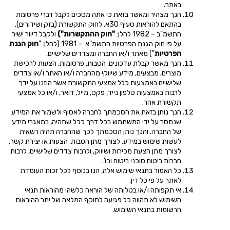
באתר.
הנך מצהיר ומאשר בזאת כי אתה מסכים לקבל דברי פרסומת
בהתאם להוראות סעיף 30א. לחוק התקשורת (בזק ושידורים),
התשמ"ב – 1982 להלן:
"חוק ההתקשרות")
ולקבל דיוור ישיר
על פי חוק הגנת הפרטיות התשמ"א – 1981 (להלן: "
חוק הגנת
הפרטיות
") מאתר ו/או החברה ומצדדים שלישיים.
הנך מאשר קבלת עדכונים, הטבות, פרסומות, הצעות לרכישת
מוצרים, מבצעים, מידע שיווקי מהחברה ו/או האתר ו/או צדדים
שלישיים באמצעות כלל אמצעי התקשורת אשר הוזנו על ידך
לרבות באמצעות טלפון נייד, פקס, מייל, דואר, ו/או כל אמצעי
תקשורת אחר.
הנך נותן בזאת את הסכמתך לחברה לאסוף ולשמור את המידע
שנמסר על ידי המשתמש בכל דרך ככל שתהיה, במאגרי מידע
של החברה. והנך נותן הסכמתך לכך שהחברה תהיה רשאית
לעשות שימוש במידע, לצורך מתן הטבות, הצעות או יצירת קשר,
לצורך מתן הצעת מכירות ושיווק, ולרבות צדדים שלישיים, לרבות
חברות ביטוח סוכני ביטוח וכו'.
כל האמור בתנאי שימוש אלה, הנו בנוסף לכל זכות העומדת
לאתר על פי כל דין.
אי תקפותה ו/או בטלותה של הוראה כלשהי מהוראות תנאי
השימוש לא תהווה כל פגיעה לתוקף המלאה של יתר ההוראות
הרשומות בתנאי השימוש.