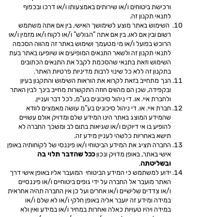
ורכישת ביטוחים ו/או שירותים באמצעותו ו/או דרכו ובכפוף
לתנאי תקנון זה.
השימוש באתר מוצע לשימושך האישי, בין אם אתה משתמש
רשום ובין אם לאו, בין אם אתה "הגולש" ו/או לקוח ו/או מזמין ו/או
הרוכש בפועל ו/או מי מטעמך ושימוש באתר זה מהווה הסכמה
לתנאי תקנון זה ולשאר התנאים המופיעים או שיופיעו באתר בעת
השימוש וזאת בתנאי שהסכמת לקבל את התנאים הכתובים
בתקנון זה ללא כל שינוי לרבות מדיניות פרטיות האתר.
הנך מתחייב בזאת לקרוא את הוראות השימוש והתקנון בעיון
ובקפידה, שכן הם מהווים חוזה התקשרות מחייב בינך לבין האתר
ולחברת איי. או. די ניהול סיכונים בע"מ, לכל דבר ועניין.
חברת איי. או. די ניהול סיכונים בע"מ עושה מאמצים לוודא
שהמידע המוצג באתר הינו המידע שלם ומדויק אולם עשויים
להופיע בו אי דיוקים ו/או שגיאות בתום לב ומשכך החברה לא
תישא באחריות כלשהי לעניין מידע זה.
החברה תציג את המידע הביטוחי ו/או פיננסי של לקוחותיה באופן
אישי באתר, באופן מדויק
ונכון
ככל שהדבר תלוי בה
ובשליטתה
.
ידוע למשתמש כי המידע הביטוחי המועבר אליו באופן אישי דרך
האתר מועבר אל החברה על ידי גופים ביטוחיים ו/או פיננסיים
ו/או צדדים שלישיים ו/או אחרים ועל כן אין החברה תהיה אחראית
במידה ומידע זה יועבר אליה באופן חלקי ו/או לא שלם ו/או
במידה ויהיו טעויות כאלה ואחרות במחיר ו/או במידע ואין ולא