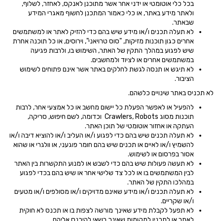
בכל כלי אוטומטי או ידני אחר אשר מתוכנן לאנקס, לאחזר, לשלוף,
ולאתר מידע באתר, או כלי כאמור המתכנן לחשוף מאגרי המידע
שבאתר.
לא תעלה תכנים ו/או מידע שיש בהם כדי להזיק לאתר או למשתמשים
אחרים כגון תוכנות מזיקות, "סוס טרויאני", וירוסים, או כל תוכנה אחרת
שיש לפגוע במהלך התקין של האתר, השימוש בו, ולרבות פגיעה
במשתמשים אחרים או לציוד ולמחשבים.
לא תיגש או תנסה לגשת לחלקים באתר אשר אינם פתוחים לשימוש
הציבור.
לא תכניס באתר שינויים כלשהם.
להפעיל או לאפשר הפעלת כל יישום מחשב או כל אמצעי אחר, לרבות
תוכנות מסוג Crawlers, Robots וכדומה, לשם חיפוש, סריקה,
העתקה או אחזור אוטומטי של תוכן האתר.
לא תעלה תכנים שיש בהם כדי לפגוע ו/או העליב ו/או להוציא דיבה ו/או
להשמיץ ו/או לאיים או תכנים שיש בהם חומר פוגעני, או וולגרי או שהוא
אסור בפרסום או לשימוש.
לא תעשה פעולות שיש בהם כדי לשבש או למנוע התקשרות בין האתר
לבין המשתמשים בו או לכל צד שלישי אחר או שיש בהם בכדי לפגוע
במהלכו התקין של האתר.
לא תעלה תכנים ו/או מידע שאינם מדויקים ו/או מסולפים ו/או מטעים
ו/או שקריים.
לא תפעל לקבלת מידע שאינך מורשה לצפות בו או תכנס לא חוקית
לאתר או לתכניו למקומות שאינך רשאי להיכנס אליהם.