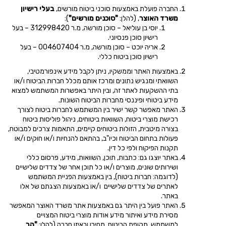
החברה פועלת באמצעות סוכני ביטוח מורשים,
בעלי רישיון
משרד האוצר
, (להלן:
"סוכנים מורשים"
):
יוסי בן עוליאל – סוכן מורשה, מ.ר 312998420 – בעל
רישיון סוכן פנסיוני.
אריה יוכט – סוכן מורשה, מ.ר 004607404 – בעל
רישיון סוכן ביטוח כללי.
באמצעות האתר וממשקיו, ניתן לקבל מידע אינפורמטיבי,
השוואתי ומנגיש נתונים ומרכז אותם מכלל חברות הביטוח ו/או
בתי ההשקעות לאתר זה, ובין היתר באפשרות המשתמש למצוא
מידע ביטוחי ופיננסי מחברות הביטוח השונות.
האתר מאפשר קשר ישיר בין המשתמש לחברות ביטוח לצורך
רכישת מוצרי ביטוח, השוואות ביטוחים, ניהול פוליסות ביטוח
בצורה מיטבית, הזולות ביטוחים קיימים, התאמות צרכים למבוטח,
פעולות בתחום הביטוח וכיו"ב, בהתאם להנחיות ו/או חוקים ו/או
תקנות הפיקוח ולפי כל דין.
באתר יוצגו גם: כתבות, תוכן, השוואות, מידע, פרסום כללי
ושירותים שונים, מוצרים ו/או כל תוכן אחר של צדדים שלישיים
(לדוגמה: חברות ביטוח), בין באמצעות הפניית המשתמש
לאתרים של צדדים שלישיים ו/או באמצעות הצגתם של אלו
באתר.
האתר פועל בין היתר גם באמצעות אתר משרד האוצר המאפשר
מסירת מידע ואיתור מידע אודות מוצרי ביטוח המצויים
למשתמש, תקופת הביטוח, מחירו ובאיזו חברה (להלן:
"הר