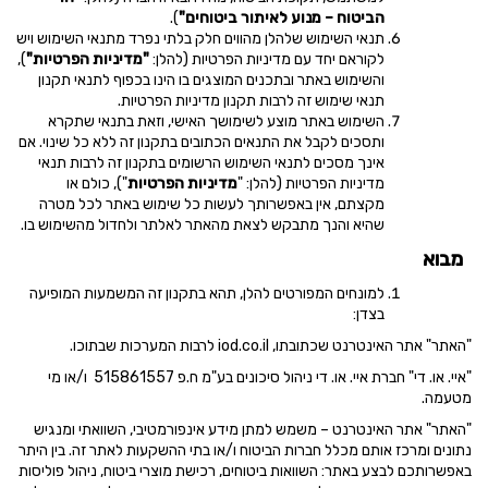
הביטוח – מנוע לאיתור ביטוחים"
).
תנאי השימוש שלהלן מהווים חלק בלתי נפרד מתנאי השימוש ויש
לקוראם יחד עם מדיניות הפרטיות (להלן:
"מדיניות הפרטיות"
),
והשימוש באתר ובתכנים המוצגים בו הינו בכפוף
לתנאי תקנון
תנאי שימוש זה לרבות תקנון מדיניות הפרטיות.
השימוש באתר מוצע לשימושך האישי, וזאת בתנאי שתקרא
ותסכים לקבל את התנאים הכתובים בתקנון זה ללא כל שינוי. אם
אינך מסכים לתנאי השימוש הרשומים בתקנון זה
לרבות תנאי
מדיניות הפרטיות
(להלן: "
מדיניות הפרטיות
"), כולם או
מקצתם, אין באפשרותך לעשות כל שימוש באתר לכל מטרה
שהיא
והנך מתבקש לצאת מהאתר לאלתר ולחדול מהשימוש בו.
מבוא
למונחים המפורטים להלן, תהא בתקנון זה המשמעות המופיעה
בצדן:
"האתר"
אתר האינטרנט שכתובתו,
iod.co.il
לרבות המערכות שבתוכו.
"איי. או. די"
חברת איי. או. די ניהול סיכונים בע"מ ח.פ 515861557 ו/או מי
מטעמה.
"האתר"
אתר האינטרנט – משמש למתן מידע אינפורמטיבי, השוואתי
ומנגיש
נתונים ומרכז אותם מכלל חברות הביטוח ו/או בתי
ההשקעות לאתר זה. בין היתר
באפשרותכם לבצע באתר:
השוואות ביטוחים, רכישת מוצרי ביטוח,
ניהול פוליסות