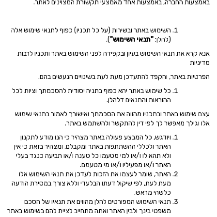
באמצעות החברה,
באמצעות אחד מאמצעי תקשורת המצוינים לאתר.
השימוש באתר ובשירות (על כל תכניו) כפוף לתנאי שימוש אלה
(להלן:
"תנאי השימוש"
),
אנא קרא את תנאי השימוש בעיון ובקפידה לפני השימוש באתר ותכניו לרבות
מדיניות
הפרטיות באתר, והקפד להתעדכן מעת לעת בשינויים הנעשים בהם.
כל שימוש באתר יהא כפוף בתניה יסודית להסכמתך וציות לכל
ההוראות והתנאים דלהלן.
עצם שימוש באתר ובתכניו מהווה את הסכמתך ואישורך לאמור בתנאי שימוש
אלו וגילך מאפשר לך לפי דין להתקשר ולהשתמש באתר.
ויודגש, כל המבצע פעולה באתר מצהיר כי הנו מודע לתקנון
האתר ולכללי ההשתתפות באתר ומקבלם, ומצהיר בזאת כי אין
ולא תהא לו ו/או למי מטעמו כל טענה ו/או תביעה כנגד בעלי
האתר ו/או מפעיליו ו/או מי מטעמם.
האתר, שומר לעצמו את הזכות לעדכן את תנאי השימוש אלו
מעת לעת, לפי שיקול דעתו הבלעדי וללא צורך במסירת הודעה
כלשהי מראש.
תנאי השימוש המפורטים להלן מהווים את תנאיו של הסכם
משפטי בינך ולבין האתר ואתה מתחייב לציית להם בשימוש באתר