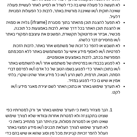
לא תעשה כל פעולה שיש בה כדי לשדל או לסייע לאחר לעשיית פעולה
שאינה חוקית ו/או שאיננה מורשית באתר, לרבות כל הפעולות המנויות
דלעיל.
לא תפעל להצגת תוכן מהאתר בתוך מסגרת (iframe) גלויה או סמויה
או להצגת תוכן האתר בכל דרך שהיא, לרבות באמצעות כל תוכנה,
מכשיר, אביזר או פרוטוקול תקשורת, המשנים את עיצובם המקורי באתר
ו/או מחסירים דבר כלשהו.
לא תשבש או להפר כל זכות של משתמש אחר באתר, לרבות הזכות
לפרטיות ו/או לאסוף מידע אישי על המשתמשים באתר ללא הסכמתם
המפורשת בכתב, לרבות באמצעים אוטומטיים.
לא לפגוע בכבודו או בפרטיותו של משתמש אחר ו/או להשתמש באתר
ו/או בתוכן האתר כדי לפגוע בשמו הטוב של כל אדם ו/או לפרסם דברי
הסתה, הונאה, תרמית, לשון הרע ו/או כל מידע אחר שהינו שקרי, בלתי
אמין או שיש בו כדי לפגוע במזיד.
לא תערוך שימוש באתר או בתוכן האתר לשם יצירת מאגר מידע ו/או
לקט.
הנך מצהיר בזאת כי תערוך שימוש באתר אך ורק למטרותיו כפי
שצוינו בתקנון זה ולא למטרות אחרות ובוודאי שלא לצורך שימוש
שאינו חוקי או למטרות פסולות, ובין היתר הנך מתחייב בזאת כי
לא תערוך שימוש לצורך העלאת תכנים ו/או מידע המצוי באתר
העלול להפר זכויות קנייניות מכל מין וסוג שהוא או שיש בהם כדי