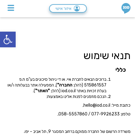
IOD
איזור אישי
פתח סרגל
תנאי שימוש
כללי
ברוכים הבאים לחברת איי. או די ניהול סיכונים בע"מ ח.פ
515861557 (להלן:
החברה"
), המפעילה אתר בבעלותה ו/או
בעלת זכויות באתר
iod.co.il
(להלן:
"האתר"
).
הנכם מוזמנים לפנות אלינו באמצעות:
כתובת מייל:
hello@iod.co.il
,
טלפון: 077-9926233 / 058-5557860,
משרדה הרשום של החברה ממוקם ברחוב המסגר 9, תל אביב – יפו.