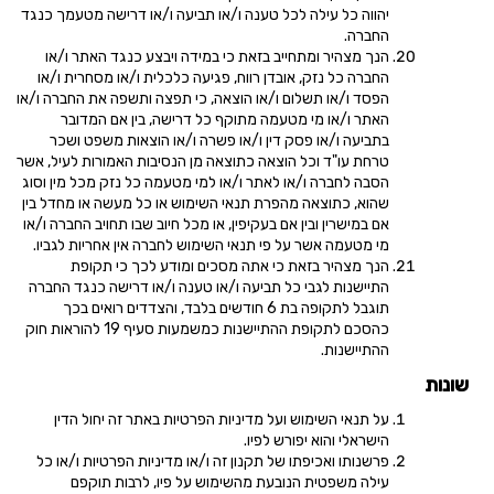
יהווה כל עילה לכל טענה ו/או תביעה ו/או דרישה מטעמך כנגד
החברה.
הנך מצהיר ומתחייב בזאת כי במידה ויבצע כנגד האתר ו/או
החברה כל נזק, אובדן רווח, פגיעה כלכלית ו/או מסחרית ו/או
הפסד ו/או תשלום ו/או הוצאה, כי תפצה ותשפה את החברה ו/או
האתר ו/או מי מטעמה מתוקף כל דרישה, בין אם המדובר
בתביעה ו/או פסק דין ו/או פשרה ו/או הוצאות משפט ושכר
טרחת עו"ד וכל הוצאה כתוצאה מן הנסיבות האמורות לעיל, אשר
הסבה לחברה ו/או לאתר ו/או למי מטעמה כל נזק מכל מין וסוג
שהוא, כתוצאה מהפרת תנאי השימוש או כל מעשה או מחדל בין
אם במישרין ובין אם בעקיפין, או מכל חיוב שבו תחויב החברה ו/או
מי מטעמה אשר על פי תנאי השימוש לחברה אין אחריות לגביו.
הנך מצהיר בזאת כי אתה מסכים ומודע לכך כי תקופת
התיישנות לגבי כל תביעה ו/או טענה ו/או דרישה כנגד החברה
תוגבל לתקופה בת 6 חודשים בלבד, והצדדים רואים בכך
כהסכם לתקופת ההתיישנות כמשמעות סעיף 19 להוראות חוק
ההתיישנות.
שונות
על תנאי השימוש ועל מדיניות הפרטיות באתר זה יחול הדין
הישראלי והוא יפורש לפיו.
פרשנותו ואכיפתו של תקנון זה ו/או מדיניות הפרטיות ו/או כל
עילה משפטית הנובעת מהשימוש על פיו, לרבות תוקפם