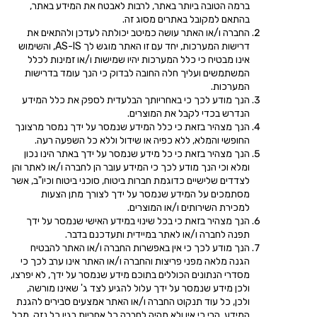
ברמה הטובה ביותר באתר, לרבות לאבטח את המידע באתר,
בהתאם למקובל באתרים מסוג זה.
החברה ו/או האתר עושה כמיטב יכולתה לעדכן ולהתאים את
דרישות המערכות, יחד עם זו האתר מוגש לך AS-IS, והשימוש
אינו מבטיח כי כלל המערכות יהיו שמישות ו/או זמינות לכלל
המשתמשים ועליך חלה החובה לבדוק כי הנך עומד בדרישות
המערכות.
הנך מודע לכך כי באחריותך הבלעדית לספק את כלל המידע
הנדרש בכדי לקבל את המוצרים.
הנך מצהיר בזאת כי כלל המידע שנמסר על ידך נמסר מרצונך
החופשי והמלא, ללא כפיה או שידול וללא כל השפעה רעה.
הנך מצהיר בזאת כי כל מידע שנמסר על ידך באתר הינו נכון
ומלא וכי הנך מודע לכך כי המידע עובר הן לחברה ו/או לאתר והן
לצדדים שלישיים כדוגמת חברות ביטוח, סוכני ביטוח וכיו"ב, אשר
מסתמכים על המידע שנמסר על ידך לצורך מתן הצעות
למכירת השירותים ו/או המוצרים.
הנך מצהיר בזאת כי בכל שינוי במידע האישי שנמסר על ידך
תפנה לחברה ו/או לאתר במיידית ותעדכנם בדבר.
הנך מודע לכך כי אין באפשרות החברה ו/או האתר להבטיח
הגנה מלאה מפני פריצות והחברה ו/או האתר אינו ערב לכך כי
מסדרי הנתונים הכוללים בתוכם מידע שנמסר על ידך, לא יפרצו,
ולכן מידע שנמסר על ידך עלול להגיע לצד ג' שאינו מורשה,
ולכן, כל עוד תנקוט החברה ו/או האתר אמצעים סבירים להגנת
המידע, הרי כי אין ולא תהיה לחברה כל אחריות בגין כל נזק, מכל