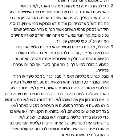
הינו בהסכמתך וברצונך החופשי.
כדי לבצע בדיקה באמצעות ממשקי האתר, ו/או רכישה
באמצעות האתר הנך נדרש לספק את פרטיך האישיים ולבצע
רישום, על כן עליך לספק את שמך האמיתי, מס' טלפון עדכני,
כתובת דוא"ל עדכנית וכן עוד מידע מבוקש כפי שיצוין. בנוסף,
תידרש לספק פרטי תשלום אשר הנך מצהיר ומתחייב שהם
נכונים ובתוקף והנך מאשר כי אתה הוא האדם שאליו מתייחס
המידע הנ"ל, כפי שסופק על ידך.
שים לב, מסירת פרטים שגויים או אי מסירת מלוא הפרטים
הנדרשים על ידך, עלולים למנוע ממך את השלמת פעולת
הרישום והשימוש בחלק מהשירותים אותם מספק האתר, וכן
לפגוע ביכולת לסייע לך וליצור עמך קשר ואף מהווים עבירה
פלילית.
מבלי לגרוע מכלליות האמור ומבלי לגרוע מכל סעד או הליך
אחר, מובהר כי, החברה תהא רשאית למנוע לפי שיקול דעתה
הבלעדי והמוחלט גישת משתמש אשר, ביצע ו/או ניסה לבצע
באתר פעולה כלשהי בניגוד לכל דין לרבות מסירת פרטים שגויים
בין אם במתכוון ובין אם בשוגג ו/או במידה והגולש ו/או המשתמש
ביצע מעשה או מחדל הפוגעים או העלולים לפגוע באתר ו/או
בצדדים שלישיים כלשהם, ו/או בהוראות תקנון זה ו/או שיש בו
כדי לפגוע בדרך כלשהי בחברה ו/או במוניטין שלה, ו/או
ברישומים האלקטרוניים של האתר, לרבות קליטת הפרטים כפי
שהוזנו באתר, יהוו ראיה חלוטה וסופית לנכונות הפעולות אשר
בוצעו על ידי המשתמש
באתר.