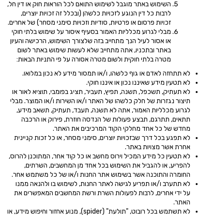
השימוש באתר מוגבל לשימוש התואם לכל הוראות חוק או דין חל,
לרבות כל דין הנוגע לזכויות כלשהן (ובכלל זה זכויות יוצרים,
זכויות פרסום או פרטיות, סודיות וזכויות סימני מסחר) של אחרים.
מבלי לגרוע מכלליות האמור בסעיף איסור על שימוש בלתי חוקי
או אסור לעיל הנך מתחייב בזה שלצורך השימוש, הרכישה והעיון
באתר ובתכניו, אתה מתחייב שלא לעשות שימוש באתר לשום
מטרה בלתי חוקית ולשום מטרה אסורה על פי התניות הבאות:
לא תתחזה לאדם או גוף כלשהו, ו/או תמסור מידע לא נכון במלואו.
לא תטעין מידע שאיננו נכון או איננו חוקי.
לא תעתיק, תשכפל, תשנה, תפיץ, תעביר, תציג בפומבי, תוציא לאור או
תיצור נגזרות של חלק כלשהו של האתר ו/או השירות ו/או המוצר. מבלי
לגרוע מכלליות האמור, אתה לא תשנה, תעבד, תעתיק, תשאב מידע,
תתאים, תתרגם, תבצע פעולות של הנדסה חוזרת, פירוק או הרכבה
מחדש של כל אחד מחלקי הקוד המרכיבים את האתר.
לא תפגע בכל דרך שבזכויות יוצרים, סימני מסחר, או כל זכות קניינית
אחרת אשר מצויות באתר.
לא תטעין כל מידע המכיל וירוס מחשב או כל קוד אחר, המתוכנן להרוס,
להפריע, או להגביל את השימוש בכל אחד מן המחשבים, השרתים,
החומרה והתוכנה אשר בשימוש אתר החנות ו/או של כל משתמש אחר.
לא תתערב ו/או תפריע לגישה לאתר החנות, לשימוש בו ולהנאה ממנו
על ידי אחרים, לרבות לפעולות השרת ורשת המחשבים המאפשרים את
האתר.
לא תשתמש בכל רובוט, "תולעת" (spider), מנוע אחזור וחיפוש מידע, או