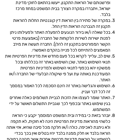
ופרשנותם של הוראות התקנון, ייעשו בהתאם לחוקי מדינת
ישראל, ויתבררו במקרה הצורך בבית המשפט במחוז מרכז
בלבד.
במקרה של סתירה בין הוראות דין קוגנטיות החלות להוראות
תקנון זה תגברנה הוראות הדין החל.
בכל שאלה ו/או בירור הנוגעים להפעלת האתר ולפעילותו ניתן
לפנות ישירות לשירות הלקוחות של החברה (באמצעות פרטי
הקשר המפורטים בתקנון זה להלן). החברה תעשה את מירב
המאמצים להתייחס לכל פנייה בהקדם האפשרי.
שים לב, עלייך לקרוא בכל פעם מחדש את מדיניות הפרטיות ואת
תנאי השימוש באתר, שכן השימוש באתר זה בכללותו ובכל
ממשקיו יהא בכפוף לתנאי השימוש ולמדיניות הפרטיות
המעודכנת באותה עת ועל פי שיקולה הבלעדי של החברה ו/או
האתר.
השימוש והגלישה באתר זה הינם הסכמה לכל האמור במסמך
זה לכל דבר ועניין.
האתר שומר לעצמו את הזכות לגביית תשלומים כאלה ואחרים
בגין שימוש באתר ובכפוף לכך שגביית התשלום תאושר על ידי
המשתמש.
יובהר בזאת כי במידה ובית המשפט המוסמך יקבע כי הוראה
כלשהי מהוראות מדיניות הפרטיות הינה לא חוקית, לא תקפה
ולא ניתנת לאכיפה, כולה ו/או חלקה מכל סיבה שהיא, אזי אותה
הוראה בלבד או חלק ממנה בלבד יהיו בטלים ואין בכך בכדי
להשפיע על הוראות מדיניות פרטיות אחרות אשר תהינה בתוקף