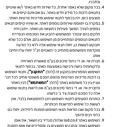
ובתכניו.
בכל מקום שלא נאמר אחרת, כל שירות חדש באתר ו/או שינויים
בתנאים לרבות כל מידע חדש באתר, גם אם אינם קיימים או
מוצעים כיום, יהיו בכפוף לתנאי שימוש ומדיניות פרטיות האתר.
במקרה בו יתווספו שירותים נוספים לאתר, או שיהיו קיימים תנאים
נוספים לצורך המשך פעילות כתוצאה מן האתר, ייתכן ויהיו
חלקים בהם יצטרך המשתמש להביע את הסכמתו הנפרדת
לתנאים הנוספים המתחייבים מן השימוש בהם, אולם ככל שלא
יתבקש לעשות כן, יחולו תנאי שימוש אלה ללא כל הודעה
מוקדמת והמשתמש מתחייב כי השנויים הנ"ל יחולו עליו ויחייבו
אותו.
חברת איי. או. די ניהול סיכונים בע"מ מאשרת לאורחיה
וללקוחותיה גישה ורכישה באמצעות האתר, בכפוף לתנאי
השימוש המפורטים בתקנון זה (להלן:
"התקנון"
), ותנאי השימוש
בו לרבות מדיניות הפרטיות מהווים הסכם משפטי מחייב לכל דבר
ועניין בין כל משתמש באתר (להלן:
"המשתמש"
) לבין האתר
ולחברת איי. או. די ניהול סיכונים בע"מ ואין לראות בתנאי שימוש
אלה כל הסכם לטובת צד ג' כלשהו.
כותרות הסעיפים לתנאי השימוש הינן להתמצאות בלבד, ואין
לעשות כל שימוש לפרשנות הכותרות.
בכל מקום שבו הוראות תנאי השימוש מופנות ליחידות, יחולו גם
כלפי רבים ולהפך.
השימוש באתר
iod.co.il
שלהלן מגדיר בין השאר, את אופן
השימוש באתר ובתכנים המוצגים בו, ומסדירים את אופן הזמנת