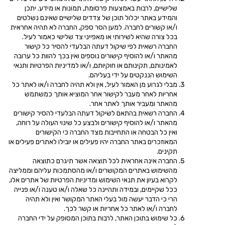
שלישיים, לרבות באמצעות פרסומת, תמונות או מידע. יתכן
והמידע באתר יכלול תוכן של צדדים שלישיים שאינם נשלטים
ו/או קשורים לחברה. למען הסר ספק, החברה לא תהיה אחראית
בכל צורה שהיא לשירותי או מאפייני צד שלישי כאמור לעיל.
החברה רשאית לפי שיקול דעתה הבלעדי להסיר כל קישור
מהאתר ו/או להוסיף קישורים נוספים ואין בכך להוות כל ערובה
לאמינותם, תקינותם או חוקיותם, ו/או למדיניות הפרטיות ותנאי
השימוש הננקטים על ידי בעליהם.
מבלי לגרוע מן האמור לעיל, אין ולא תהיה לחברה ו/או לאתר כל
אחריות לאחר מעבר לקישור אחר המוציא אותך כמשתמש
מהאתר ומעביר אותך לאתר אחר.
החברה רשאית בהתאם לשיקול דעתה הבלעדי להסיר קישורים
מהאתר ו/או להוסיף קישורים ולבצע כל שינוי העולה על רוחה,
ואין כל הבטחה או התחייבות מצד החברה כי הקישורים
המאוזכרים באתר החברה יהיו פעילים או יובילו לאתרים פעילים או
תקינים.
החברה אינה אחראית לכל תוצאה אשר תיגרם כתוצאה
מהשימוש באתרים המקושרים ו/או מהסתמכות עליהם וממליצה
לקרוא בעיון את תנאי השימוש ומדיניות הפרטיות של אתרים אלו,
ככל שקיימים, ובמידה ותהיינה כל שאלה ו/או טענה ו/או פנייה
הרי כי הדבר יעשה מול בעלי האתר המקושר ואין ולא תהיה
לחברה ו/או לאתר כל אחריות או קשר לכך.
כל שימוש בתוכן האתר, לרבות בתוכן המסופק על ידי החברה