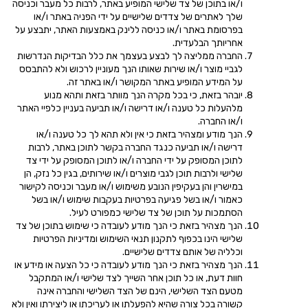
ו/או בתוכן של צד שלישי המופיע באתר, לרבות כל מעבר וכניסה
שלך לאתרים של צדדים שלישיים על ידי הפניה באתר ו/או
בפרסומת באתר ו/או כניסה ללינק באמצעות האתר, יתבצע על
אחריותך הבלעדית.
החברה ממליצה לך לבצע בעצמך את כלל הבדיקות הנדרשות
לגביי מוצר ו/או שירות שאותו הנך מעוניין לרכוש ולא להתבסס
על המידע המופיע באתר המקושר ו/או באתר זה.
יובהר בזאת, כי בכל מקרה הנך מוותר בזאת ותהא מנוע
מלהעלות כל טענה ו/או דרישה ו/או תביעה בעניין כלפיי האתר
ו/או החברה.
הנך מודע ומצהיר בזאת כי אין ולא תהא לך כל טענה ו/או
דרישה ו/או תביעה כנגד החברה בקשר לתוכן באתר, לרבות
לתוכן המסופק על ידי החברה ו/או לתוכן המסופק על ידי צד
שלישי ולרבות תוכן לגבי מוצרים ו/או שירותים, בגין כל נזק, הן
במישרין והן בעקיפין הנובע משימוש ו/או מעבר וכניסה לקישור
כאמור ו/או בשל פגיעה בפרטיות בעקבות שימוש ו/או בשל
הסתמכות על תוכן של צד שלישי כמפורט לעיל.
הנך מצהיר בזאת כי הנך מודע לעובדה כי שימוש בתוכן של צד
שלישי הינו בכפוף לתקנון תנאי השימוש ומדיניות הפרטיות
וכלליה של אותם צדדים שלישיים.
הנך מצהיר בזאת כי הנך מודע לעובדה כי כל הצעה או מידע או
חוות דעת, או כל תוכן אחר השייך לצד שלישי ו/או המתקבל
מטעם הצד השלישי, הינם של הצד השלישי והחברה אינה
קשורה בכל צורה שהיא להפעלתו או לעריכתו או ליצירתו ואין ולא