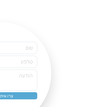
שם
טלפון
הודעה