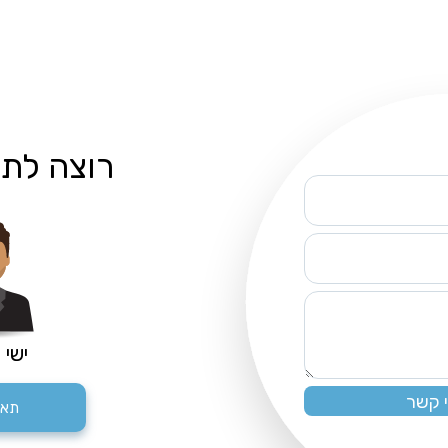
רוצה לת
ישי 
תאם