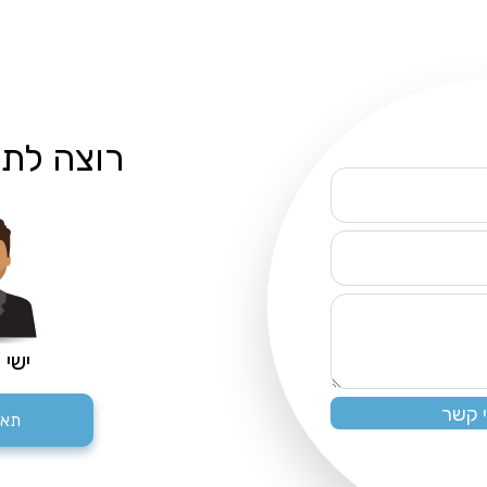
רוצה לת
ישי 
תאם