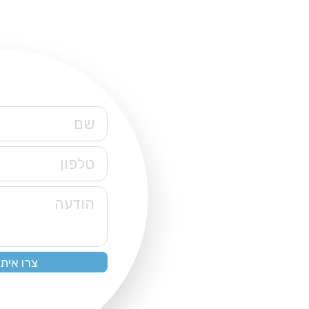
שם
טלפון
הודעה