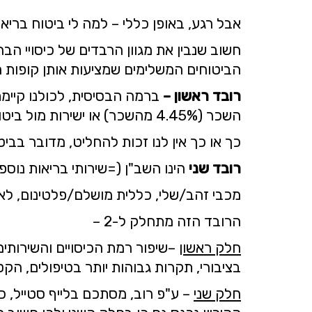
אבל רגע, באופן כללי – למה לי ביטוח ברי
חשוב שנבין את מגוון הרבדים של כיסויי הב
הביטוחים המשלימים שמציעות אותן קופות ח
רובד ראשון –
ברמה הבסיסית, לכולנו קיימ
השכר (4.45% מהשכר) או ישירות מול ביטוח לאומי.
כך או כך אין לנו זכות להחליט, מדובר בבי
רובד שני
הינו השב"ן (=שירותי בריאות נוספ
מכבי זהב/שלי, כללית מושלם/פלטינום, לא
הרובד הזה מתחלק ל-2 –
חלק ראשון
–שיפור רמת הכיסויים והשירותי
בציבורי, תקרות גבוהות יותר בטיפולים, הק
חלק שני
– ע"פ רוב, מסתכם בלייף סטייל, כג